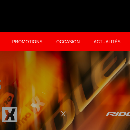
PROMOTIONS
OCCASION
ACTUALITÉS
élos électriques
Équipements
oute / Gravel
Equipement du Cycliste
S
TT Tout suspendu
Casques
TT Semi Rigide
Chaussures
TC / Ville
Textiles
Equipement du Vélo
Bagagerie
E
Pédales
Roues