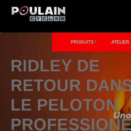
PRODUITS
ATELIER
RIDLEY DE
Vélos
V
VTT
R
RETOUR DAN
Gravel
V
Route
V
VTC / Ville
V
LE PELOTON
PROFESSION