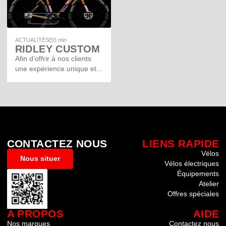
ACTUALITÉS
3 min
RIDLEY CUSTOM
Afin d’offrir à nos clients
une expérience unique et...
CONTACTEZ NOUS
LIENS RAPIDE
Vélos
Nous situer
Vélos électriques
Équipements
Atelier
Offres spéciales
A PROPOS
AIDE
Nos marques
Contactez nous