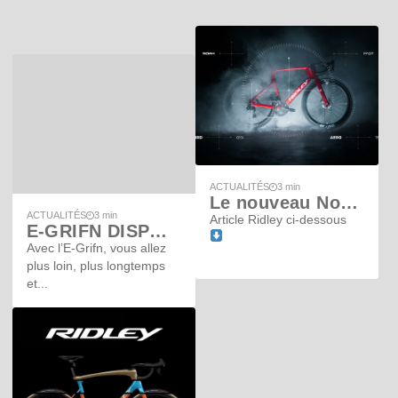
ACTUALITÉS
3 min
Le nouveau Noah Fast
ACTUALITÉS
3 min
Article Ridley ci-dessous
E-GRIFN DISPONIBLE DANS VOTRE MAGASIN
Avec l’E-Grifn, vous allez
plus loin, plus longtemps
et...