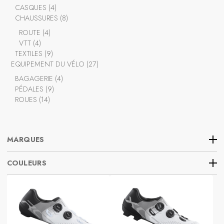
produits
4
CASQUES
4
produits
8
CHAUSSURES
8
produits
4
ROUTE
4
4
produits
VTT
4
produits
9
TEXTILES
9
produits
27
EQUIPEMENT DU VÉLO
27
produits
4
BAGAGERIE
4
9
produits
PÉDALES
9
14
produits
ROUES
14
produits
MARQUES
COULEURS