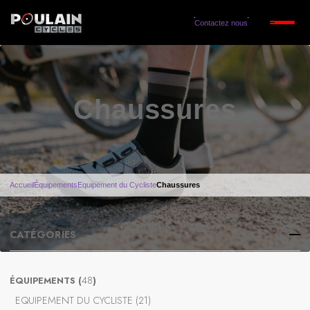
Contactez nous
Chaussures
Accueil
Équipements
Equipement du Cycliste
Chaussures
CATÉGORIES
48
48
ÉQUIPEMENTS
produits
21
EQUIPEMENT DU CYCLISTE
21